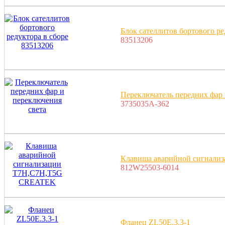
Блок сателлитов бортового ре
83513206
Переключатель передних фар 
3735035A-362
Клавиша аварийной сигнал
812W25503-6014
Фланец ZL50E.3.3-1