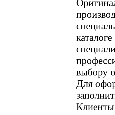
Оригинал
производ
специаль
каталог
специали
професс
выбору о
Для офор
заполнит
Клиенты 