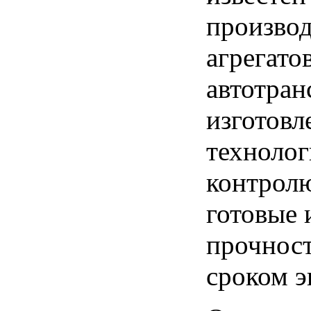
производ
агрегато
автотран
изготовл
технолог
контролю
готовые 
прочнос
сроком э