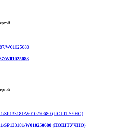
фертой
387/W01025083
фертой
5421/SP133181/W010250680 (ПОШТУЧНО)