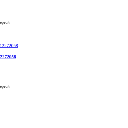
фертой
12272058
фертой