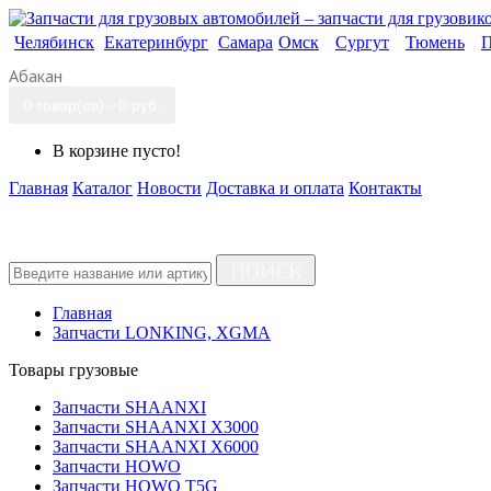
Челябинск
Екатеринбург
Самара
Омск
Сургут
Тюмень
П
Абакан
0 товар(ов) - 0 руб.
В корзине пусто!
Главная
Каталог
Новости
Доставка и оплата
Контакты
ПОИСК
Главная
Запчасти LONKING, XGMA
Товары грузовые
Запчасти SHAANXI
Запчасти SHAANXI X3000
Запчасти SHAANXI X6000
Запчасти HOWO
Запчасти HOWO T5G