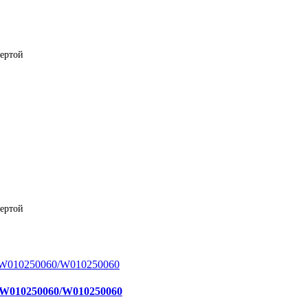
фертой
фертой
/W010250060/W010250060