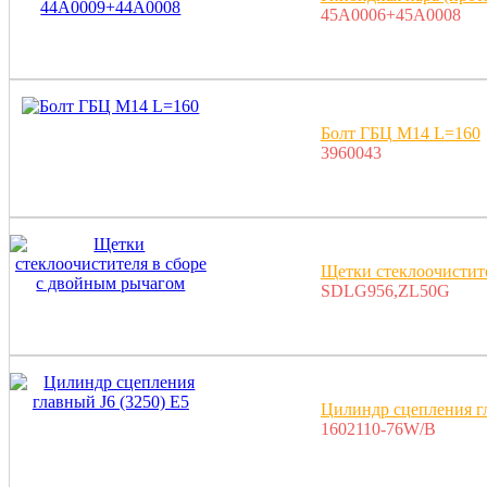
45A0006+45A0008
Болт ГБЦ M14 L=160
3960043
Щетки стеклоочистит
SDLG956,ZL50G
Цилиндр сцепления гл
1602110-76W/B