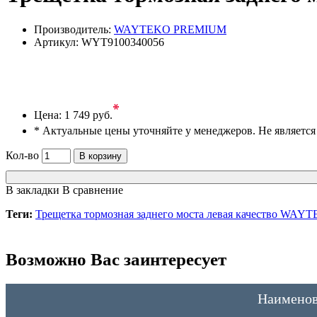
Производитель:
WAYTEKO PREMIUM
Артикул:
WYT9100340056
*
Цена:
1 749 руб.
* Актуальные цены уточняйте у менеджеров. Не являетс
Кол-во
В корзину
В закладки
В сравнение
Теги:
Трещетка тормозная заднего моста левая качество W
Возможно Вас заинтересует
Наименов