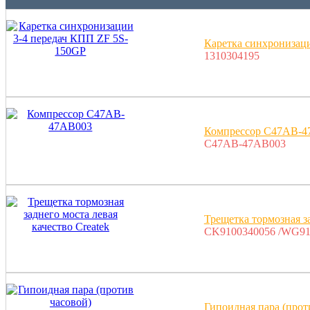
Каретка синхронизац
1310304195
Компрессор C47AB-4
C47AB-47AB003
Трещетка тормозная за
CK9100340056 /WG91
Гипоидная пара (про