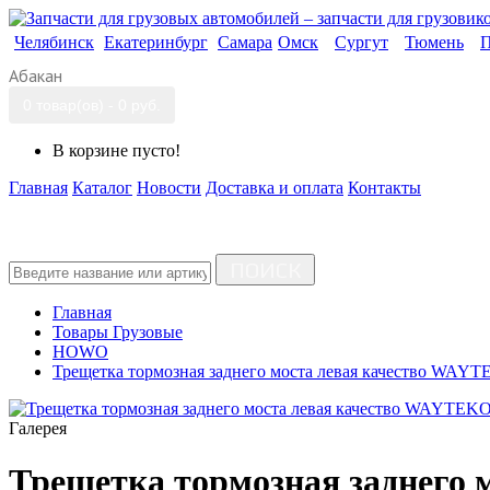
Челябинск
Екатеринбург
Самара
Омск
Сургут
Тюмень
П
Абакан
0 товар(ов) - 0 руб.
В корзине пусто!
Главная
Каталог
Новости
Доставка и оплата
Контакты
ПОИСК
Главная
Товары Грузовые
HOWO
Трещетка тормозная заднего моста левая качество W
Галерея
Трещетка тормозная заднег