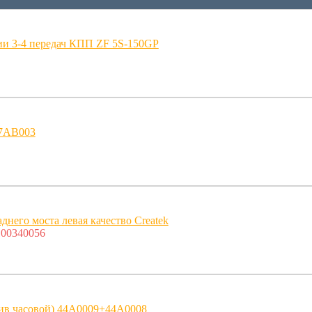
ии 3-4 передач КПП ZF 5S-150GP
7AB003
днего моста левая качество Createk
00340056
тив часовой) 44A0009+44A0008