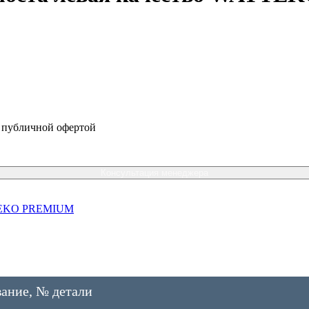
я публичной офертой
Консультация менеджера
AYTEKO PREMIUM
ание, № детали