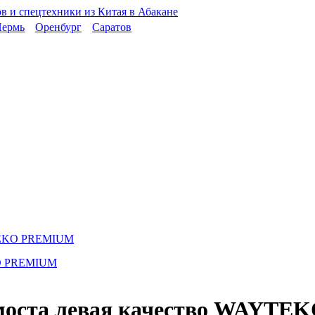
ермь
Оренбург
Саратов
AYTEKO PREMIUM
о моста левая качество WAYT