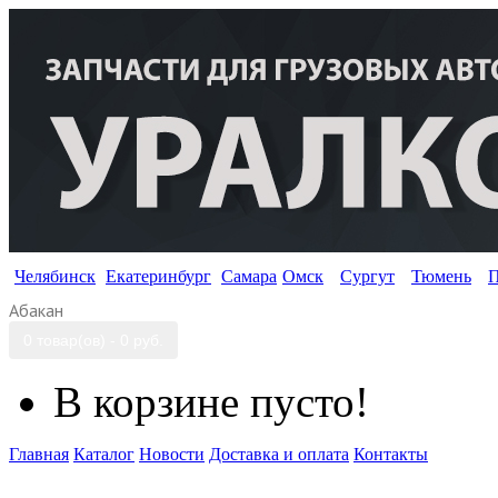
Челябинск
Екатеринбург
Самара
Омск
Сургут
Тюмень
П
Абакан
0 товар(ов) - 0 руб.
В корзине пусто!
Главная
Каталог
Новости
Доставка и оплата
Контакты