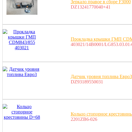
Зеркало правое в сборе F3000
DZ13241770040+41
Прокладка крышки ГМП CDM
403021/14B0001/LG853.03.01-
Датчик уровня топлива Евро3
DZ93189550031
Кольцо стопорное крестовин
2201ZB6-026