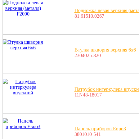
Подножка левая верхняя (мет
81.61510.0267
Втулка шкворня верхняя 6х6
2304025-820
Патрубок интеркулера впуск
11N48-18017
Панель приборов Евро3
3801010-541