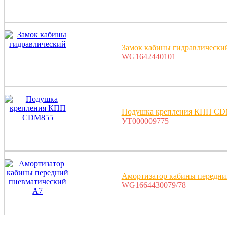
Замок кабины гидравлически
WG1642440101
Подушка крепления КПП CD
УТ000009775
Амортизатор кабины передни
WG1664430079/78