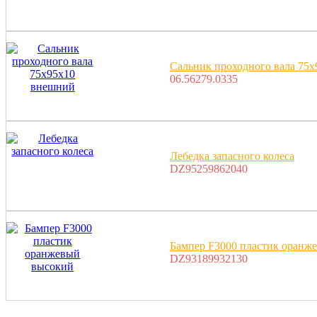
Сальник проходного вала 75
06.56279.0335
Лебедка запасного колеса
DZ95259862040
Бампер F3000 пластик оранж
DZ93189932130