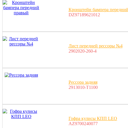
Кронштейн бампера передни
DZ97189621012
Лист передней рессоры №4
2902020-260-4
Рессора задняя
2913010-T1100
Гофра кулисы КПП LEO
AZ9700240077