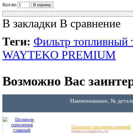
Кол-во
В корзину
Консу
В закладки
В сравнение
Теги:
Фильтр топливный 
WAYTEKO PREMIUM
Возможно Вас заинтер
Наименование, № детал
Цилиндр сцепления главный
DZ9114230022+21