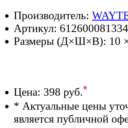
Производитель:
WAYT
Артикул:
61260008133
Размеры (Д×Ш×В):
10 
*
Цена:
398 руб.
* Актуальные цены уто
является публичной оф